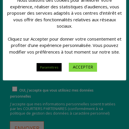
Nous utilisons des cookies pour améliorer votre
expérience, réaliser des statistiques d’audiences, vous
proposer des services adaptés à vos centres d’intérêt et
vous offrir des fonctionnalités relatives aux réseaux
sociaux.
Cliquez sur Accepter pour donner votre consentement et
profiter d'une expérience personnalisée. Vous pouvez
modifier vos préférences à tout moment sur notre site.
ACCEPTER
Paramètres
OUI, j'accepte que vous utilisiez mes données
personnelles
J'accepte que mes informations personnelles soient traitées
par les COURTIERS PARTENAIRES (
conformément à sa
politique de gestion des données à caractère personnel
)
ENVOYER