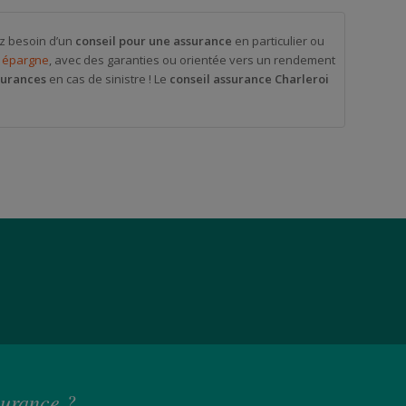
ez besoin d’un
conseil pour une assurance
en particulier ou
e épargne
, avec des garanties ou orientée vers un rendement
surances
en cas de sinistre ! Le
conseil assurance Charleroi
surance ?