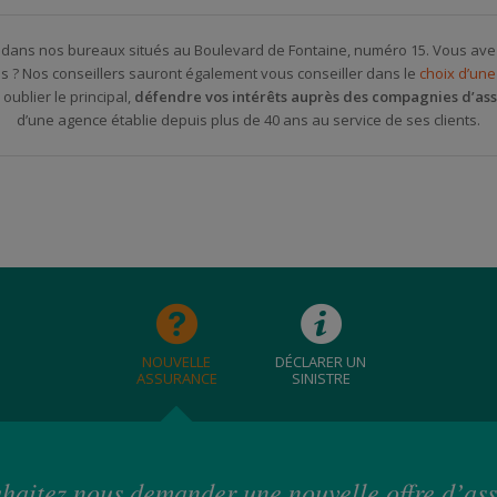
ir dans nos bureaux situés au Boulevard de Fontaine, numéro 15. Vous av
s ? Nos conseillers sauront également vous conseiller dans le
choix d’un
oublier le principal,
défendre vos intérêts auprès des compagnies d’as
d’une agence établie depuis plus de 40 ans au service de ses clients.
NOUVELLE
DÉCLARER UN
ASSURANCE
SINISTRE
haitez nous demander une nouvelle offre d’as