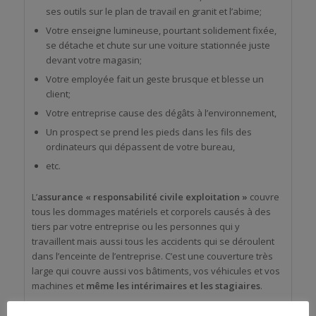
ses outils sur le plan de travail en granit et l’abime;
Votre enseigne lumineuse, pourtant solidement fixée,
se détache et chute sur une voiture stationnée juste
devant votre magasin;
Votre employée fait un geste brusque et blesse un
client;
Votre entreprise cause des dégâts à l’environnement,
Un prospect se prend les pieds dans les fils des
ordinateurs qui dépassent de votre bureau,
etc.
L’
assurance « responsabilité civile exploitation »
couvre
tous les dommages matériels et corporels causés à des
tiers par votre entreprise ou les personnes qui y
travaillent mais aussi tous les accidents qui se déroulent
dans l’enceinte de l’entreprise. C’est une couverture très
large qui couvre aussi vos bâtiments, vos véhicules et vos
machines et
même les intérimaires et les stagiaires
.