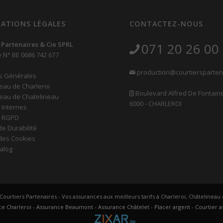
ATIONS LÉGALES
CONTACTEZ-NOUS
 Partenaires & Cie SPRL
071 20 26 00
e N° BE 0686 742 677
production@courtiersparten
s Générales
eau de Charleroi
Boulevard Alfred De Fontaine
eau de Chatelineau
6000 - CHARLEROI
 Internes
s RGPD
de Durabilité
 des Cookies
alog
 Courtiers Partenaires - Vos assurances aux meilleurs tarifs à Charleroi, Châtelinea
e Charleroi
-
Assurance Beaumont
-
Assurance Châtelet
-
Placer argent
-
Courtier 