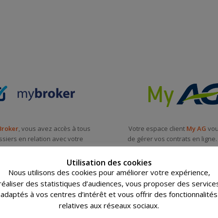
Broker
, vous avez accès à tous
Votre espace client
My AG
vou
siers en relation avec votre
de gérer vos contrats en ligne.
en assurances. Signez, déclarez
est spécifique à la compag
voyez un message à votre
Insurance. C’est simple et s
Utilisation des cookies
courtier.
Nous utilisons des cookies pour améliorer votre expérience,
Accès My AG
réaliser des statistiques d’audiences, vous proposer des service
Accès My Broker
adaptés à vos centres d’intérêt et vous offrir des fonctionnalités
relatives aux réseaux sociaux.