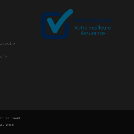
aires.be
, 15
u et Beaumont
assurance