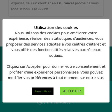
exposés, seul un
courtier en assurances
proche de vous
pourra vous la proposer.
Utilisation des cookies
Nous utilisons des cookies pour améliorer votre
expérience, réaliser des statistiques d’audiences, vous
proposer des services adaptés à vos centres d’intérêt et
vous offrir des fonctionnalités relatives aux réseaux
sociaux.
Cliquez sur Accepter pour donner votre consentement et
NOUVELLE
DÉCLARER UN
ASSURANCE
SINISTRE
profiter d'une expérience personnalisée. Vous pouvez
modifier vos préférences à tout moment sur notre site.
ACCEPTER
Paramètres
Vous souhaitez nous demander une nouvelle
offre d’assurance ?