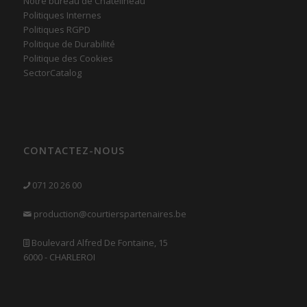
Notre bureau de Chatelineau
Politiques Internes
Politiques RGPD
Politique de Durabilité
Politique des Cookies
SectorCatalog
CONTACTEZ-NOUS
071 20 26 00
production@courtierspartenaires.be
Boulevard Alfred De Fontaine, 15
6000 - CHARLEROI