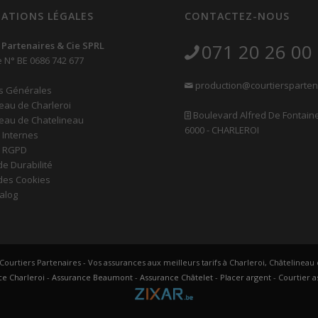
ATIONS LÉGALES
CONTACTEZ-NOUS
 Partenaires & Cie SPRL
071 20 26 00
e N° BE 0686 742 677
production@courtiersparten
s Générales
eau de Charleroi
Boulevard Alfred De Fontaine
eau de Chatelineau
6000 - CHARLEROI
 Internes
s RGPD
de Durabilité
 des Cookies
alog
 Courtiers Partenaires - Vos assurances aux meilleurs tarifs à Charleroi, Châtelinea
e Charleroi
-
Assurance Beaumont
-
Assurance Châtelet
-
Placer argent
-
Courtier 