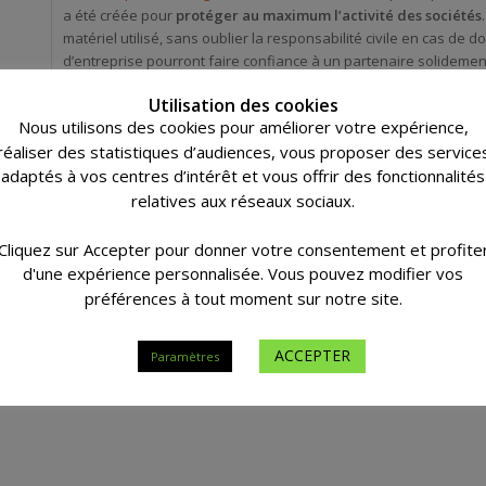
a été créée pour
protéger au maximum l’activité des sociétés
matériel utilisé, sans oublier la responsabilité civile en cas de
d’entreprise pourront faire confiance à un partenaire solidement
En plus des assurances, vous pourrez demander conseil pour to
Utilisation des cookies
un fond avec des garanties ou investir dans un fond plus agressif
Nous utilisons des cookies pour améliorer votre expérience,
le loisir de discuter avec votre conseiller personnel afin de
faire
réaliser des statistiques d’audiences, vous proposer des service
adaptés à vos centres d’intérêt et vous offrir des fonctionnalités
« Bureau de courtage familial sur trois générations, le client est t
relatives aux réseaux sociaux.
Cliquez sur Accepter pour donner votre consentement et profite
d'une expérience personnalisée. Vous pouvez modifier vos
préférences à tout moment sur notre site.
ACCEPTER
Paramètres