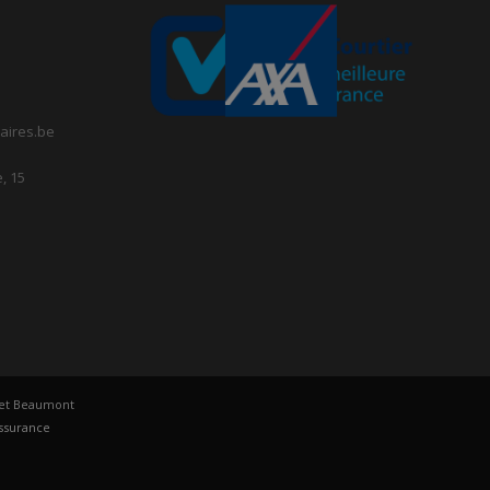
aires.be
, 15
u et Beaumont
assurance