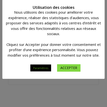
volés ? Restez serein, l’assurance bagage s’occupe de
Utilisation des cookies
tout.
Nous utilisons des cookies pour améliorer votre
expérience, réaliser des statistiques d’audiences, vous
L’assistance voyage est une assurance indispensable à
proposer des services adaptés à vos centres d’intérêt et
vos vacances
. Elle vous permet de profiter de votre séjour
vous offrir des fonctionnalités relatives aux réseaux
sans avoir à vous soucier de ce qui pourrait arriver à votre
sociaux.
famille. En cas de pépin, ce contrat vous permet d’obtenir
toute l’aide qu’il vous sera nécessaire et prendra en
charge les frais qui y sont liés. Vous pouvez alors partir
Cliquez sur Accepter pour donner votre consentement et
l’esprit tranquille et savourer votre séjour à 100%.
profiter d'une expérience personnalisée. Vous pouvez
modifier vos préférences à tout moment sur notre site.
Pour déterminer avec précision l’assistance qui
correspond le mieux à vos vacances, mais également pour
trouver
la formule la moins chère
, faites appel
ACCEPTER
Paramètres
gratuitement et sans engagement de votre part à l’un de
nos conseillers au 071 20 26 00.